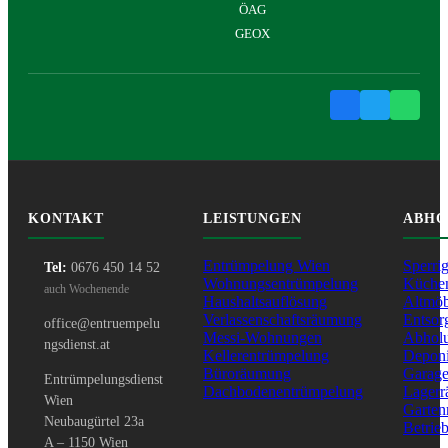
ÖAG
GEOX
KONTAKT
LEISTUNGEN
ABHO
Entrümpelung Wien
Sperri
Tel:
0676 450 14 52
Wohnungsentrümpelung
Küche
auch Wochenende
Haushaltsauflösung
Altmöb
Verlassenschaftsräumung
Entsor
office@entruempelu
Messi-Wohnungen
Abhol
ngsdienst.at
Kellerentrümpelung
Depon
Büroräumung
Garag
Entrümpelungsdienst
Dachbodenentrümpelung
Lager
Wien
Garte
Neubaugürtel 23a
Betrie
A – 1150 Wien