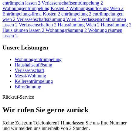
entrümpeln lassen
2
Verlassenschaftsentrümpelung
2
Wohnungsentrümpelung Kosten
2
Wohnungsauflösung Wien
2
Entrümpelungsfirma Kosten
2
entrümpelung
2
entrümpelungen
wien
2
Verlassenschaftsräumung Wien
2
Verlassenschaft räumen
lassen
2
Verlassenschaften
2
Hausräumung Wien
2
Hausräumung
2
Haus räumen lassen
2
Wohnungsräumung
2
Wohnung räumen
lassen
2
Unsere Leistungen
Wohnungsentrümpelung
Haushaltsauflösung
Verlassenschaft
Messi-Wohnung
Kellerentrümpelung
Büroräumung
Rückruf-Service
Wir rufen Sie gerne zurück
Keine Zeit zum Telefonieren? Hinterlassen Sie uns Ihre Nummer
und wir melden uns innerhalb von 2 Stunden.