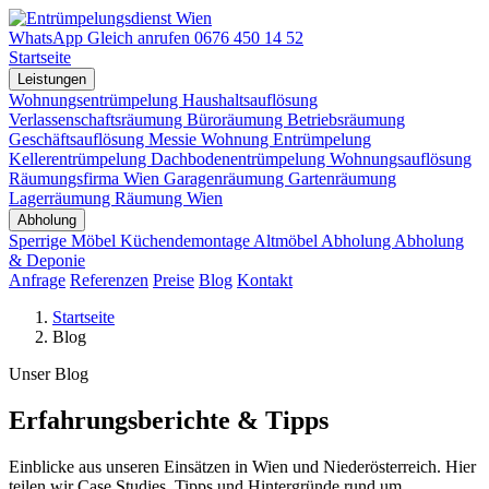
WhatsApp
Gleich anrufen
0676 450 14 52
Startseite
Leistungen
Wohnungsentrümpelung
Haushaltsauflösung
Verlassenschaftsräumung
Büroräumung
Betriebsräumung
Geschäftsauflösung
Messie Wohnung
Entrümpelung
Kellerentrümpelung
Dachbodenentrümpelung
Wohnungsauflösung
Räumungsfirma Wien
Garagenräumung
Gartenräumung
Lagerräumung
Räumung Wien
Abholung
Sperrige Möbel
Küchendemontage
Altmöbel Abholung
Abholung
& Deponie
Anfrage
Referenzen
Preise
Blog
Kontakt
Startseite
Blog
Unser Blog
Erfahrungsberichte & Tipps
Einblicke aus unseren Einsätzen in Wien und Niederösterreich. Hier
teilen wir Case Studies, Tipps und Hintergründe rund um