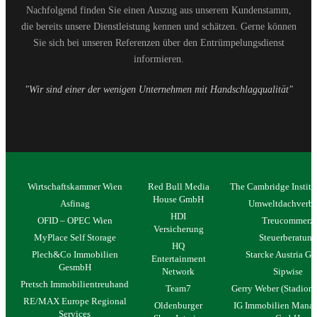
Nachfolgend finden Sie einen Auszug aus unserem Kundenstamm,
die bereits unsere Dienstleistung kennen und schätzen. Gerne können
Sie sich bei unseren Referenzen über den Entrümpelungsdienst
informieren.
"Wir sind einer der wenigen Unternehmen mit Handschlagqualität"
Wirtschaftskammer Wien
Red Bull Media
The Cambridge Institu
House GmbH
Asfinag
Umweltdachverb
HDI
OFID – OPEC Wien
Treucommerz
Versicherung
MyPlace Self Storage
Steuerberatung
HQ
Plech&Co Immobilien
Starcke Austria 
Entertainment
GesmbH
Network
Sipwise
Pretsch Immobilientreuhand
Team7
Gerry Weber (Stadion 
RE/MAX Europe Regional
Oldenburger
IG Immobilien Mana
Services