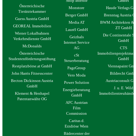
Shop Interior
GmbH
Österreichische
Monstore
Haude Verlags G
Tierärztekammer
Berger GmbH
Brenntag Austria 
Guess Austria GmbH
Media AT
BWM Architekten & P
GEOREAL Immobilien
ZT GmbH
Laurél GmbH
Wiener Lokalbahnen
Die Continentale Se
Geizhals
Verkehrsdienste GmbH
GmbH
Internet Service
McDonalds
AG
CTS
Österreichische
Immobilienprojektman
cSt
Studentenförderungsstiftung
GmbH
Steuerberatung
Restplatzbörse.at GmbH
Viennapaint Gm
PageGroup
John Harris Fitnesscenter
Bildrecht Gmb
Vero Moda
Becton Dickinson Austria
Austriaconsult G
Power Solution
GmbH
J. u. E. Wild
Energieberatung
Klement & Henhapel
Immobilientreuhände
GmbH
Patentanwälte OG
AFC Austrian
Film
Commission
Caritas d.
Erzdiöse Wien
Bädercenter der