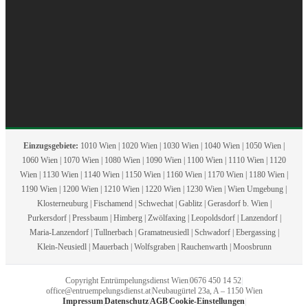
Einzugsgebiete:
1010 Wien | 1020 Wien | 1030 Wien | 1040 Wien | 1050 Wien |
1060 Wien | 1070 Wien | 1080 Wien | 1090 Wien | 1100 Wien | 1110 Wien | 1120
Wien | 1130 Wien | 1140 Wien | 1150 Wien | 1160 Wien | 1170 Wien | 1180 Wien |
1190 Wien | 1200 Wien | 1210 Wien | 1220 Wien | 1230 Wien | Wien Umgebung |
Klosterneuburg | Fischamend | Schwechat | Gablitz | Gerasdorf b. Wien |
Purkersdorf | Pressbaum | Himberg | Zwölfaxing | Leopoldsdorf | Lanzendorf |
Maria-Lanzendorf | Tullnerbach | Gramatneusiedl | Schwadorf | Ebergassing |
Klein-Neusiedl | Mauerbach | Wolfsgraben | Rauchenwarth | Moosbrunn
Copyright Entrümpelungsdienst Wien
|
0676 450 14 52
|
office@entruempelungsdienst.at
|
Neubaugürtel 23a, A – 1150 Wien
Impressum
|
Datenschutz
|
AGB
|
Cookie-Einstellungen
|