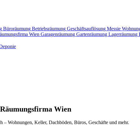
ng
Büroräumung
Betriebsräumung
Geschäftsauflösung
Messie Wohnun
äumungsfirma Wien
Garagenräumung
Gartenräumung
Lagerräumung
Deponie
 Räumungsfirma Wien
ich – Wohnungen, Keller, Dachböden, Büros, Geschäfte und mehr.