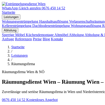
WhatsApp
Gleich anrufen
0676 450 14 52
Startseite
Leistungen
Wohnungsentrümpelung
Haushaltsauflösung
Verlassenschaftsräumu
Kellerentrümpelung
Dachbodenentrümpelung
Wohnungsauflösung
R
Abholung
Sperrige Möbel
Küchendemontage
Altmöbel Abholung
Abholung & 
Anfrage
Referenzen
Preise
Blog
Kontakt
Startseite
/
Leistungen
/
Räumungsfirma
Räumungsfirma Wien & NÖ
Räumungsdienst Wien – Räumung Wien –
Zuverlässige und seriöse Räumungsfirma in Wien und Niederösterre
0676 450 14 52
Kostenloses Angebot