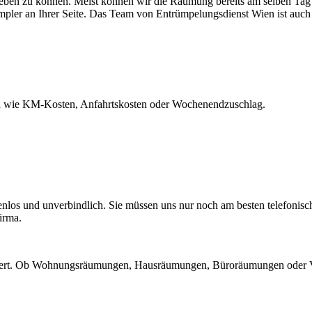
eben zu können. Meist können wir die Räumung bereits am selben Tag 
mpler an Ihrer Seite. Das Team von Entrümpelungsdienst Wien ist auc
en wie KM-Kosten, Anfahrtskosten oder Wochenendzuschlag.
tenlos und unverbindlich. Sie müssen uns nur noch am besten telefonis
irma.
swert. Ob Wohnungsräumungen, Hausräumungen, Büroräumungen oder Verl