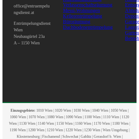
Verlassenschaftsräumung
Entsor
office@entruempelu
Messi-Wohnungen
Abhol
ngsdienst.at
Kellerentrümpelung
Depon
Büroräumung
Garag
Entrümpelungsdienst
Dachbodenentrümpelung
Lager
Wien
Garte
Neubaugürtel 23a
Betrie
A – 1150 Wien
Einzugsgebiete:
1010 Wien | 1020 Wien | 1030 Wien | 1040 Wien | 1050 Wien |
1060 Wien | 1070 Wien | 1080 Wien | 1090 Wien | 1100 Wien | 1110 Wien | 1120
Wien | 1130 Wien | 1140 Wien | 1150 Wien | 1160 Wien | 1170 Wien | 1180 Wien |
1190 Wien | 1200 Wien | 1210 Wien | 1220 Wien | 1230 Wien | Wien Umgebung |
Klosterneuburg | Fischamend | Schwechat | Gablitz | Gerasdorf b. Wien |