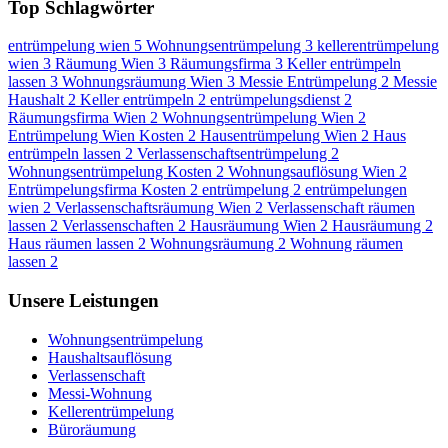
Top Schlagwörter
entrümpelung wien
5
Wohnungsentrümpelung
3
kellerentrümpelung
wien
3
Räumung Wien
3
Räumungsfirma
3
Keller entrümpeln
lassen
3
Wohnungsräumung Wien
3
Messie Entrümpelung
2
Messie
Haushalt
2
Keller entrümpeln
2
entrümpelungsdienst
2
Räumungsfirma Wien
2
Wohnungsentrümpelung Wien
2
Entrümpelung Wien Kosten
2
Hausentrümpelung Wien
2
Haus
entrümpeln lassen
2
Verlassenschaftsentrümpelung
2
Wohnungsentrümpelung Kosten
2
Wohnungsauflösung Wien
2
Entrümpelungsfirma Kosten
2
entrümpelung
2
entrümpelungen
wien
2
Verlassenschaftsräumung Wien
2
Verlassenschaft räumen
lassen
2
Verlassenschaften
2
Hausräumung Wien
2
Hausräumung
2
Haus räumen lassen
2
Wohnungsräumung
2
Wohnung räumen
lassen
2
Unsere Leistungen
Wohnungsentrümpelung
Haushaltsauflösung
Verlassenschaft
Messi-Wohnung
Kellerentrümpelung
Büroräumung