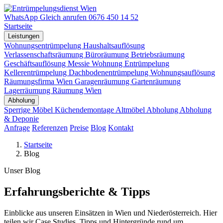
WhatsApp
Gleich anrufen
0676 450 14 52
Startseite
Leistungen
Wohnungsentrümpelung
Haushaltsauflösung
Verlassenschaftsräumung
Büroräumung
Betriebsräumung
Geschäftsauflösung
Messie Wohnung
Entrümpelung
Kellerentrümpelung
Dachbodenentrümpelung
Wohnungsauflösung
Räumungsfirma Wien
Garagenräumung
Gartenräumung
Lagerräumung
Räumung Wien
Abholung
Sperrige Möbel
Küchendemontage
Altmöbel Abholung
Abholung
& Deponie
Anfrage
Referenzen
Preise
Blog
Kontakt
Startseite
Blog
Unser Blog
Erfahrungsberichte & Tipps
Einblicke aus unseren Einsätzen in Wien und Niederösterreich. Hier
teilen wir Case Studies, Tipps und Hintergründe rund um