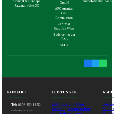
Klement & Henhapel
Immobilientreuhände
GmbH
Patentanwälte OG
AFC Austrian
Film
Commission
Caritas d.
Erzdiöse Wien
Bädercenter der
ÖAG
GEOX
KONTAKT
LEISTUNGEN
ABHO
Entrümpelung Wien
Sperri
Tel:
0676 450 14 52
Wohnungsentrümpelung
Küche
auch Wochenende
Haushaltsauflösung
Altmöb