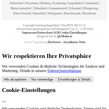
Purkersdorf | Pressbaum | Himberg | Zwölfaxing | Leopoldsdorf | Lanzendorf |
Maria-Lanzendorf | Tullnerbach | Gramatneusiedl | Schwadorf | Ebergassing |
Klein-Neusiedl | Mauerbach | Wolfsgraben | Rauchenwarth | Moosbrunn
Copyright Entrümpelungsdienst Wien
|
0676 450 14 52
|
office@entruempelungsdienst.at
|
Neubaugürtel 23a, A – 1150 Wien
Impressum
|
Datenschutz
|
AGB
|
Cookie-Einstellungen
|
Design & Seo by
gfxMedia.at
Unsere Empfehlung:
Hochstern – Installateur Wien
Wir respektieren Ihre Privatsphäre
Wir verwenden Cookies & ähnliche Technologien für Analyse und
Marketing. Details in unserer
Datenschutzerklärung
.
Alle akzeptieren
Nur notwendige
Einstellungen & Details
Cookie-Einstellungen
Wir verwenden Cookies und ähnliche Technologien. Einige sind für