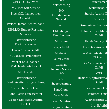
HDI
OFID – OPEC Wien
Treucommerz
Versicherung
MyPlace Self Storage
Steuerberatung
HQ
Plech&Co Immobilien
Starcke Austria 
Entertainment
GesmbH
Network
Sipwise
Pretsch Immobilientreuhand
Team7
Gerry Weber (Stadion 
RE/MAX Europe Regional
Oldenburger
IG Immobilien Mana
Services
Shop Interior
GmbH
Österreichische
Monstore
Haude Verlags G
Tierärztekammer
Berger GmbH
Brenntag Austria 
Guess Austria GmbH
Media AT
BWM Architekten & P
GEOREAL Immobilien
ZT GmbH
Laurél GmbH
Wiener Lokalbahnen
Die Continentale Se
Geizhals
Verkehrsdienste GmbH
GmbH
Internet Service
McDonalds
AG
CTS
Österreichische
Immobilienprojektman
cSt
Studentenförderungsstiftung
GmbH
Steuerberatung
Restplatzbörse.at GmbH
Viennapaint Gm
PageGroup
John Harris Fitnesscenter
Bildrecht Gmb
Vero Moda
Becton Dickinson Austria
Austriaconsult G
Power Solution
GmbH
J. u. E. Wild
Energieberatung