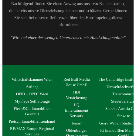
Nachfolgend finden Sie einen Auszug aus unserem Kundenstamm,
die bereits unsere Dienstleistung kennen und schätzen. Gerne können
Sie sich bei unseren Referenzen über den Entrümpelungsdienst
informieren.
"Wir sind einer der wenigen Unternehmen mit Handschlagqualität"
Wirtschaftskammer Wien
Red Bull Media
The Cambridge Institu
House GmbH
Asfinag
Umweltdachverb
HDI
OFID – OPEC Wien
Treucommerz
Versicherung
MyPlace Self Storage
Steuerberatung
HQ
Plech&Co Immobilien
Starcke Austria 
Entertainment
GesmbH
Network
Sipwise
Pretsch Immobilientreuhand
Team7
Gerry Weber (Stadion 
RE/MAX Europe Regional
Oldenburger
IG Immobilien Mana
Services
Shop Interior
GmbH