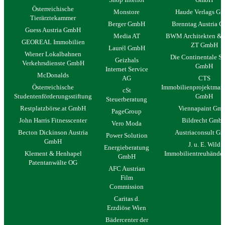
Österreichische
Monstore
Haude Verlags G
Tierärztekammer
Berger GmbH
Brenntag Austria 
Guess Austria GmbH
Media AT
BWM Architekten & P
GEOREAL Immobilien
ZT GmbH
Laurél GmbH
Wiener Lokalbahnen
Die Continentale Se
Geizhals
Verkehrsdienste GmbH
GmbH
Internet Service
McDonalds
AG
CTS
Österreichische
Immobilienprojektman
cSt
Studentenförderungsstiftung
GmbH
Steuerberatung
Restplatzbörse.at GmbH
Viennapaint Gm
PageGroup
John Harris Fitnesscenter
Bildrecht Gmb
Vero Moda
Becton Dickinson Austria
Austriaconsult G
Power Solution
GmbH
J. u. E. Wild
Energieberatung
Klement & Henhapel
Immobilientreuhände
GmbH
Patentanwälte OG
AFC Austrian
Film
Commission
Caritas d.
Erzdiöse Wien
Bädercenter der