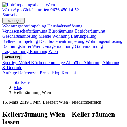
WhatsApp
Gleich anrufen
0676 450 14 52
Startseite
Leistungen
Wohnungsentrümpelung
Haushaltsauflösung
Verlassenschaftsräumung
Büroräumung
Betriebsräumung
Geschäftsauflösung
Messie Wohnung
Entrümpelung
Kellerentrümpelung
Dachbodenentrümpelung
Wohnungsauflösung
Räumungsfirma Wien
Garagenräumung
Gartenräumung
Lagerräumung
Räumung Wien
Abholung
Sperrige Möbel
Küchendemontage
Altmöbel Abholung
Abholung
& Deponie
Anfrage
Referenzen
Preise
Blog
Kontakt
Startseite
Blog
Kellerräumung Wien
15. März 2019
1 Min. Lesezeit
Wien · Niederösterreich
Kellerräumung Wien – Keller räumen
lassen