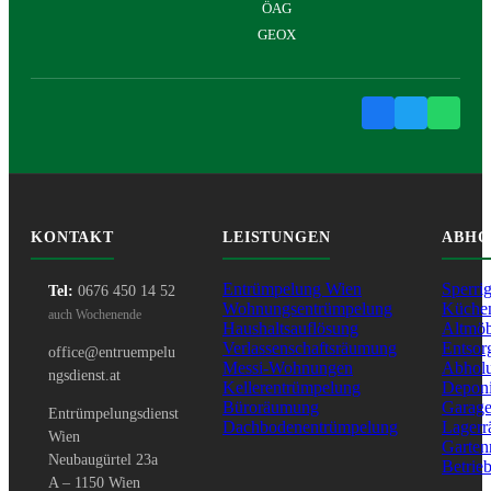
ÖAG
GEOX
KONTAKT
LEISTUNGEN
ABHO
Entrümpelung Wien
Sperri
Tel:
0676 450 14 52
Wohnungsentrümpelung
Küche
auch Wochenende
Haushaltsauflösung
Altmöb
Verlassenschaftsräumung
Entsor
office@entruempelu
Messi-Wohnungen
Abhol
ngsdienst.at
Kellerentrümpelung
Depon
Büroräumung
Garag
Entrümpelungsdienst
Dachbodenentrümpelung
Lager
Wien
Garte
Neubaugürtel 23a
Betrie
A – 1150 Wien