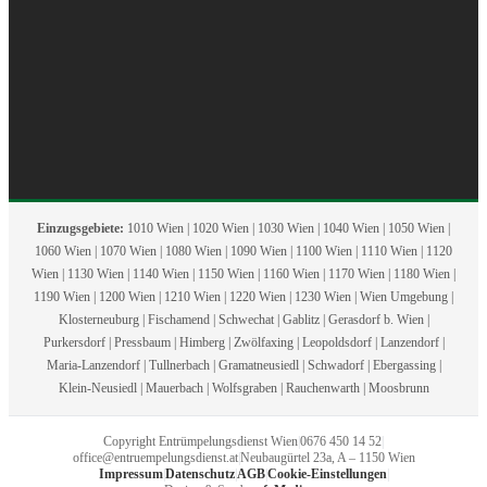
Einzugsgebiete:
1010 Wien | 1020 Wien | 1030 Wien | 1040 Wien | 1050 Wien |
1060 Wien | 1070 Wien | 1080 Wien | 1090 Wien | 1100 Wien | 1110 Wien | 1120
Wien | 1130 Wien | 1140 Wien | 1150 Wien | 1160 Wien | 1170 Wien | 1180 Wien |
1190 Wien | 1200 Wien | 1210 Wien | 1220 Wien | 1230 Wien | Wien Umgebung |
Klosterneuburg | Fischamend | Schwechat | Gablitz | Gerasdorf b. Wien |
Purkersdorf | Pressbaum | Himberg | Zwölfaxing | Leopoldsdorf | Lanzendorf |
Maria-Lanzendorf | Tullnerbach | Gramatneusiedl | Schwadorf | Ebergassing |
Klein-Neusiedl | Mauerbach | Wolfsgraben | Rauchenwarth | Moosbrunn
Copyright Entrümpelungsdienst Wien
|
0676 450 14 52
|
office@entruempelungsdienst.at
|
Neubaugürtel 23a, A – 1150 Wien
Impressum
|
Datenschutz
|
AGB
|
Cookie-Einstellungen
|