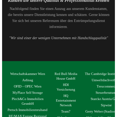
Kunden die unsere Qualität & Professionalität kennen
Nachfolgend finden Sie einen Auszug aus unserem Kundenstamm,
die bereits unsere Dienstleistung kennen und schätzen. Gerne können
Sie sich bei unseren Referenzen über den Entrümpelungsdienst
informieren.
"Wir sind einer der wenigen Unternehmen mit Handschlagqualität"
Wirtschaftskammer Wien
Red Bull Media
The Cambridge Institu
House GmbH
Asfinag
Umweltdachverb
HDI
OFID – OPEC Wien
Treucommerz
Versicherung
MyPlace Self Storage
Steuerberatung
HQ
Plech&Co Immobilien
Starcke Austria 
Entertainment
GesmbH
Network
Sipwise
Pretsch Immobilientreuhand
Team7
Gerry Weber (Stadion 
RE/MAX Europe Regional