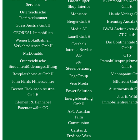
Oldenburger
IG Immobilien Mana
Services
Shop Interior
GmbH
Österreichische
Monstore
Haude Verlags G
Tierärztekammer
Berger GmbH
Brenntag Austria 
Guess Austria GmbH
Media AT
BWM Architekten & P
GEOREAL Immobilien
ZT GmbH
Laurél GmbH
Wiener Lokalbahnen
Die Continentale Se
Geizhals
Verkehrsdienste GmbH
GmbH
Internet Service
McDonalds
AG
CTS
Österreichische
Immobilienprojektman
cSt
Studentenförderungsstiftung
GmbH
Steuerberatung
Restplatzbörse.at GmbH
Viennapaint Gm
PageGroup
John Harris Fitnesscenter
Bildrecht Gmb
Vero Moda
Becton Dickinson Austria
Austriaconsult G
Power Solution
GmbH
J. u. E. Wild
Energieberatung
Klement & Henhapel
Immobilientreuhände
GmbH
Patentanwälte OG
AFC Austrian
Film
Commission
Caritas d.
Erzdiöse Wien