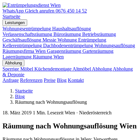
WhatsApp
Gleich anrufen
0676 450 14 52
Startseite
Leistungen
Wohnungsentrümpelung
Haushaltsauflösung
Verlassenschaftsräumung
Büroräumung
Betriebsräumung
Geschäftsauflösung
Messie Wohnung
Entrümpelung
Kellerentrümpelung
Dachbodenentrümpelung
Wohnungsauflösung
Räumungsfirma Wien
Garagenräumung
Gartenräumung
Lagerräumung
Räumung Wien
Abholung
Sperrige Möbel
Küchendemontage
Altmöbel Abholung
Abholung
& Deponie
Anfrage
Referenzen
Preise
Blog
Kontakt
Startseite
Blog
Räumung nach Wohnungsauflösung
18. März 2019
1 Min. Lesezeit
Wien · Niederösterreich
Räumung nach Wohnungsauflösung Wien
Räumung nach Wohnungsauflösung in Wien: Verwertbare