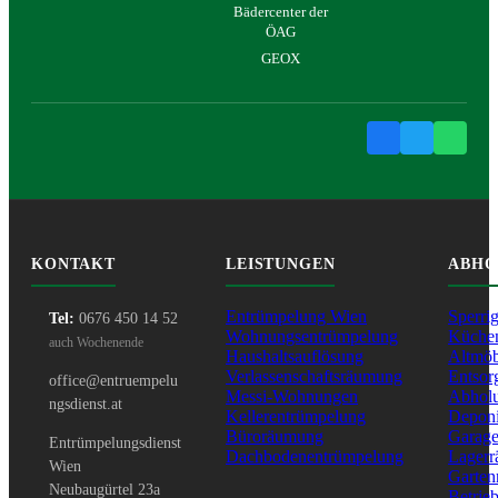
Bädercenter der
ÖAG
GEOX
KONTAKT
LEISTUNGEN
ABHO
Entrümpelung Wien
Sperri
Tel:
0676 450 14 52
Wohnungsentrümpelung
Küche
auch Wochenende
Haushaltsauflösung
Altmöb
Verlassenschaftsräumung
Entsor
office@entruempelu
Messi-Wohnungen
Abhol
ngsdienst.at
Kellerentrümpelung
Depon
Büroräumung
Garag
Entrümpelungsdienst
Dachbodenentrümpelung
Lager
Wien
Garte
Neubaugürtel 23a
Betrie